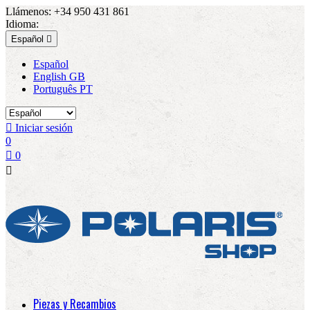
Llámenos:
+34 950 431 861
Idioma:
Español

Español
English GB
Português PT

Iniciar sesión
0

0

Piezas y Recambios