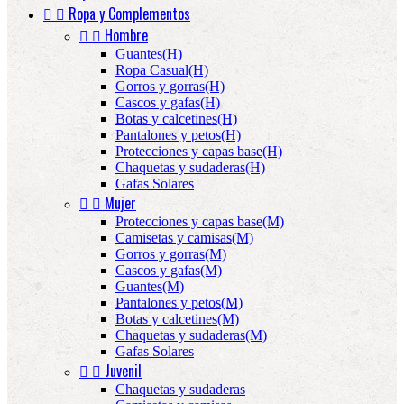


Ropa y Complementos


Hombre
Guantes(H)
Ropa Casual(H)
Gorros y gorras(H)
Cascos y gafas(H)
Botas y calcetines(H)
Pantalones y petos(H)
Protecciones y capas base(H)
Chaquetas y sudaderas(H)
Gafas Solares


Mujer
Protecciones y capas base(M)
Camisetas y camisas(M)
Gorros y gorras(M)
Cascos y gafas(M)
Guantes(M)
Pantalones y petos(M)
Botas y calcetines(M)
Chaquetas y sudaderas(M)
Gafas Solares


Juvenil
Chaquetas y sudaderas