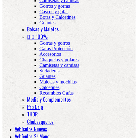
Camisetas y camisas
Gorros y gorras
Cascos y gafas
Botas y Calcetines
Guantes
Bolsas y Maletas


100%
Gorras y gorros
Gafas Protección
Accesorios
Chaquetas y polares
Camisetas y camisas
Sudaderas
Guantes
Maletas y mochilas
Calcetines
Recambios Gafas
Media y Complementos
Pro Grip
THOR
Chubasqueros
Vehículos Nuevos
Vehículos 2ª Mano