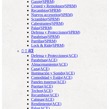
Garaje(SPRM)
Cesped y Remolques(SPRM)
Recambios(SPRM)
Nuevos accesorios(SPRM)
Scrambler(SPRM)
Cabestrantes(SPRM)
Palas(SPRM)
Defensa y Protecciones(SPRM)
Parabrisas(SPRM)
Parrillas(SPRM)
Lock & Ride(SPRM)


ACE
Defensa y Protecciones(ACE)
Parabrisas(ACE)
Almacenamiento(ACE)
Caza(ACE)
Iluminación y Sonido(ACE)
Comodidad y Estilo(ACE)
Paneles traseros(ACE)
Puertas(ACE)
Techos(ACE)
Recambios(ACE)
Cabinas(ACE)
Rendimiento(ACE)
Palas(ACE)