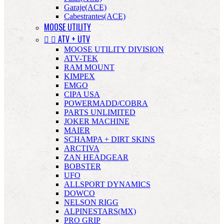
Garaje(ACE)
Cabestrantes(ACE)
MOOSE UTILITY


ATV + UTV
MOOSE UTILITY DIVISION
ATV-TEK
RAM MOUNT
KIMPEX
EMGO
CIPA USA
POWERMADD/COBRA
PARTS UNLIMITED
JOKER MACHINE
MAIER
SCHAMPA + DIRT SKINS
ARCTIVA
ZAN HEADGEAR
BOBSTER
UFO
ALLSPORT DYNAMICS
DOWCO
NELSON RIGG
ALPINESTARS(MX)
PRO GRIP