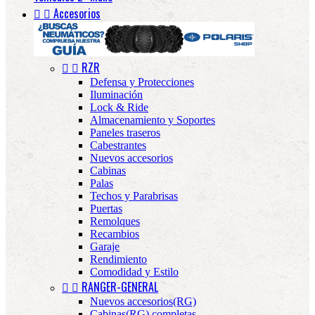


Accesorios


RZR
Defensa y Protecciones
Iluminación
Lock & Ride
Almacenamiento y Soportes
Paneles traseros
Cabestrantes
Nuevos accesorios
Cabinas
Palas
Techos y Parabrisas
Puertas
Remolques
Recambios
Garaje
Rendimiento
Comodidad y Estilo


RANGER-GENERAL
Nuevos accesorios(RG)
Cabinas(RG) completas