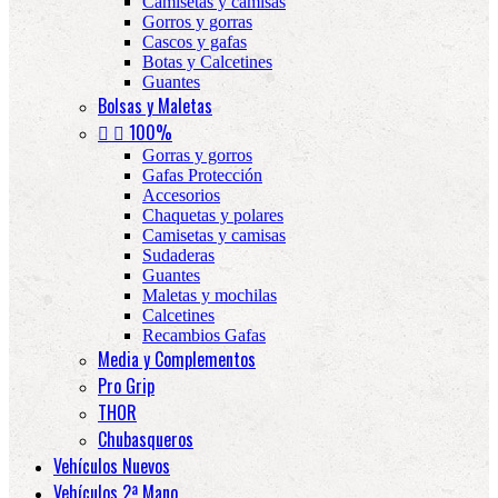
Camisetas y camisas
Gorros y gorras
Cascos y gafas
Botas y Calcetines
Guantes
Bolsas y Maletas


100%
Gorras y gorros
Gafas Protección
Accesorios
Chaquetas y polares
Camisetas y camisas
Sudaderas
Guantes
Maletas y mochilas
Calcetines
Recambios Gafas
Media y Complementos
Pro Grip
THOR
Chubasqueros
Vehículos Nuevos
Vehículos 2ª Mano