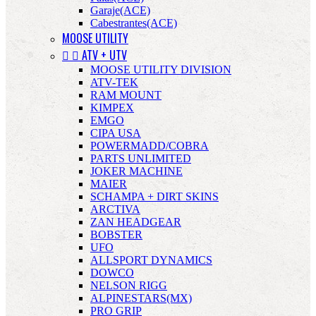
Garaje(ACE)
Cabestrantes(ACE)
MOOSE UTILITY


ATV + UTV
MOOSE UTILITY DIVISION
ATV-TEK
RAM MOUNT
KIMPEX
EMGO
CIPA USA
POWERMADD/COBRA
PARTS UNLIMITED
JOKER MACHINE
MAIER
SCHAMPA + DIRT SKINS
ARCTIVA
ZAN HEADGEAR
BOBSTER
UFO
ALLSPORT DYNAMICS
DOWCO
NELSON RIGG
ALPINESTARS(MX)
PRO GRIP