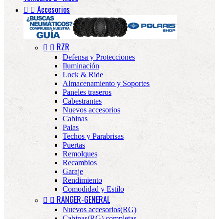


Accesorios


RZR
Defensa y Protecciones
Iluminación
Lock & Ride
Almacenamiento y Soportes
Paneles traseros
Cabestrantes
Nuevos accesorios
Cabinas
Palas
Techos y Parabrisas
Puertas
Remolques
Recambios
Garaje
Rendimiento
Comodidad y Estilo


RANGER-GENERAL
Nuevos accesorios(RG)
Cabinas(RG) completas