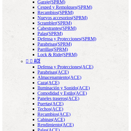
Garaje(SPRM)
Cesped y Remolques(SPRM)
Recambios(SPRM)
Nuevos accesorios(SPRM)
Scrambler(SPRM)
Cabestrantes(SPRM)
Palas(SPRM)
Defensa y Protecciones(SPRM)
Parabrisas(SPRM)
Parrillas(SPRM)
Lock & Ride(SPRM)


ACE
Defensa y Protecciones(ACE)
Parabrisas(ACE)
Almacenamiento(ACE)
Caza(ACE)
Iluminación y Sonido(ACE)
Comodidad y Estilo(ACE)
Paneles traseros(ACE)
Puertas(ACE)
Techos(ACE)
Recambios(ACE)
Cabinas(ACE)
Rendimiento(ACE)
Palas(ACE)