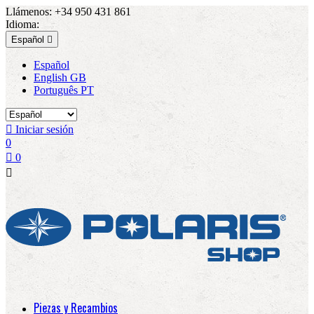
Llámenos:
+34 950 431 861
Idioma:
Español

Español
English GB
Português PT

Iniciar sesión
0

0

Piezas y Recambios