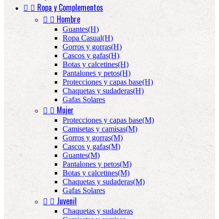


Ropa y Complementos


Hombre
Guantes(H)
Ropa Casual(H)
Gorros y gorras(H)
Cascos y gafas(H)
Botas y calcetines(H)
Pantalones y petos(H)
Protecciones y capas base(H)
Chaquetas y sudaderas(H)
Gafas Solares


Mujer
Protecciones y capas base(M)
Camisetas y camisas(M)
Gorros y gorras(M)
Cascos y gafas(M)
Guantes(M)
Pantalones y petos(M)
Botas y calcetines(M)
Chaquetas y sudaderas(M)
Gafas Solares


Juvenil
Chaquetas y sudaderas